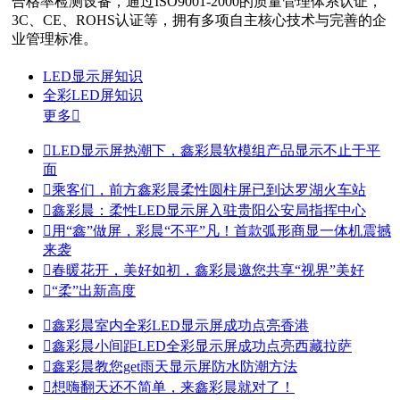
合格率检测设备，通过ISO9001-2000的质量管理体系认证，
3C、CE、ROHS认证等，拥有多项自主核心技术与完善的企
业管理标准。
LED显示屏知识
全彩LED屏知识
更多


LED显示屏热潮下，鑫彩晨软模组产品显示不止于平
面

乘客们，前方鑫彩晨柔性圆柱屏已到达罗湖火车站

鑫彩晨：柔性LED显示屏入驻贵阳公安局指挥中心

用“鑫”做屏，彩晨“不平”凡！首款弧形商显一体机震撼
来袭

春暖花开，美好如初，鑫彩晨邀您共享“视界”美好

“柔”出新高度

鑫彩晨室内全彩LED显示屏成功点亮香港

鑫彩晨小间距LED全彩显示屏成功点亮西藏拉萨

鑫彩晨教您get雨天显示屏防水防潮方法

想嗨翻天还不简单，来鑫彩晨就对了！