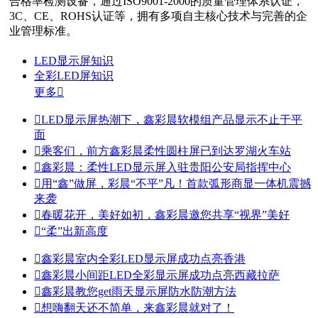
合格率检测设备，通过ISO9001-2000的质量管理体系认证，
3C、CE、ROHS认证等，拥有多项自主核心技术与完善的企
业管理标准。
LED显示屏知识
全彩LED屏知识
更多


LED显示屏热潮下，鑫彩晨软模组产品显示不止于平
面

乘客们，前方鑫彩晨柔性圆柱屏已到达罗湖火车站

鑫彩晨：柔性LED显示屏入驻贵阳公安局指挥中心

用“鑫”做屏，彩晨“不平”凡！首款弧形商显一体机震撼
来袭

春暖花开，美好如初，鑫彩晨邀您共享“视界”美好

“柔”出新高度

鑫彩晨室内全彩LED显示屏成功点亮香港

鑫彩晨小间距LED全彩显示屏成功点亮西藏拉萨

鑫彩晨教您get雨天显示屏防水防潮方法

想嗨翻天还不简单，来鑫彩晨就对了！